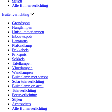
Stijlen
Alle Binnenverlichting
Buitenverlichting
Grondspots
Hanglampen
Huisnummerlampen
Inbouwspots
Lantaarns
Plafondlamp
Prikkabels
Prikspots
Sokkels
Tafellampen
Vloerlampen
Wandlampen
Buitenlamp met sensor
Solar tuinverlichting
Buitenlamp op accu
Tuinverlichting
Feestverlichting
Stijlen
Accessoires
Alle Buitenverlichting