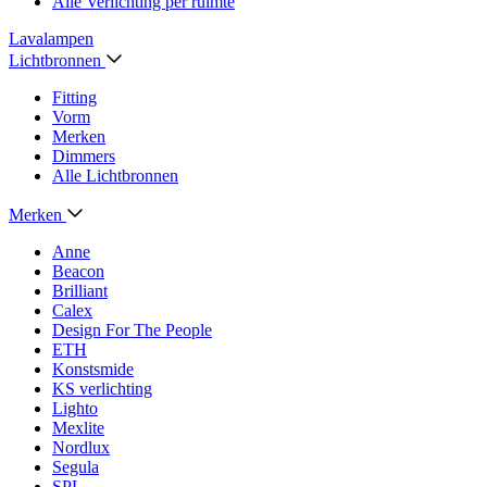
Alle Verlichting per ruimte
Lavalampen
Lichtbronnen
Fitting
Vorm
Merken
Dimmers
Alle Lichtbronnen
Merken
Anne
Beacon
Brilliant
Calex
Design For The People
ETH
Konstsmide
KS verlichting
Lighto
Mexlite
Nordlux
Segula
SPL