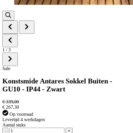
1
/
3
Sale
Konstsmide Antares Sokkel Buiten -
GU10 - IP44 - Zwart
€ 339,00
€ 267,30
Op voorraad
Levertijd 4 werkdagen
Aantal stuks
-
+