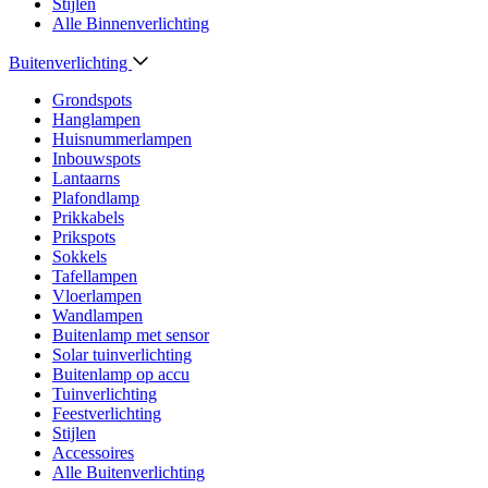
Stijlen
Alle Binnenverlichting
Buitenverlichting
Grondspots
Hanglampen
Huisnummerlampen
Inbouwspots
Lantaarns
Plafondlamp
Prikkabels
Prikspots
Sokkels
Tafellampen
Vloerlampen
Wandlampen
Buitenlamp met sensor
Solar tuinverlichting
Buitenlamp op accu
Tuinverlichting
Feestverlichting
Stijlen
Accessoires
Alle Buitenverlichting