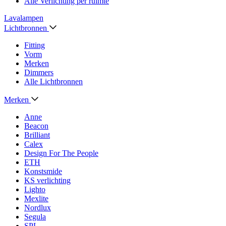
Alle Verlichting per ruimte
Lavalampen
Lichtbronnen
Fitting
Vorm
Merken
Dimmers
Alle Lichtbronnen
Merken
Anne
Beacon
Brilliant
Calex
Design For The People
ETH
Konstsmide
KS verlichting
Lighto
Mexlite
Nordlux
Segula
SPL