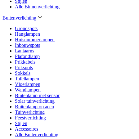
Stijlen
Alle Binnenverlichting
Buitenverlichting
Grondspots
Hanglampen
Huisnummerlampen
Inbouwspots
Lantaarns
Plafondlamp
Prikkabels
Prikspots
Sokkels
Tafellampen
Vloerlampen
Wandlampen
Buitenlamp met sensor
Solar tuinverlichting
Buitenlamp op accu
Tuinverlichting
Feestverlichting
Stijlen
Accessoires
Alle Buitenverlichting