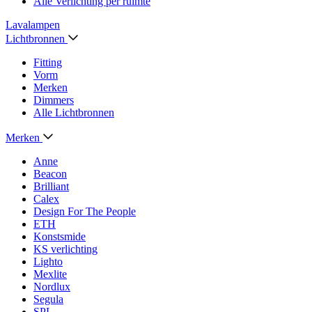
Alle Verlichting per ruimte
Lavalampen
Lichtbronnen
Fitting
Vorm
Merken
Dimmers
Alle Lichtbronnen
Merken
Anne
Beacon
Brilliant
Calex
Design For The People
ETH
Konstsmide
KS verlichting
Lighto
Mexlite
Nordlux
Segula
SPL