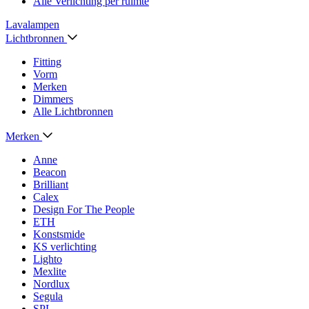
Alle Verlichting per ruimte
Lavalampen
Lichtbronnen
Fitting
Vorm
Merken
Dimmers
Alle Lichtbronnen
Merken
Anne
Beacon
Brilliant
Calex
Design For The People
ETH
Konstsmide
KS verlichting
Lighto
Mexlite
Nordlux
Segula
SPL