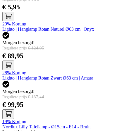
Speciale prijs
€ 5,95
29%
Korting
Lighto | Hanglamp Rotan Naturel Ø63 cm | Onyx
Morgen bezorgd!
€ 124,95
Reguliere prijs
Speciale prijs
€ 89,95
28%
Korting
Lighto | Hanglamp Rotan Zwart Ø63 cm | Amara
Morgen bezorgd!
€ 137,44
Reguliere prijs
Speciale prijs
€ 99,95
19%
Korting
Nordlux Lilly Tafellamp - Ø15cm - E14 - Bruin