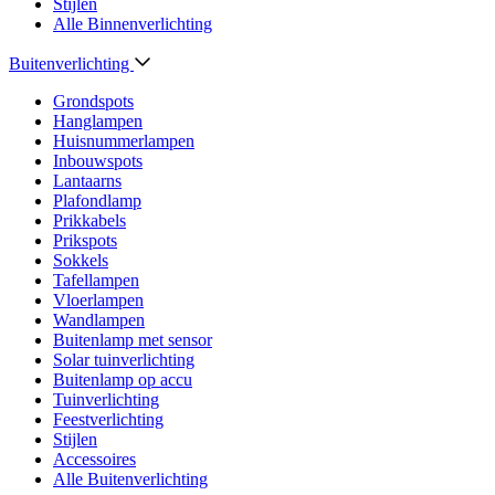
Stijlen
Alle Binnenverlichting
Buitenverlichting
Grondspots
Hanglampen
Huisnummerlampen
Inbouwspots
Lantaarns
Plafondlamp
Prikkabels
Prikspots
Sokkels
Tafellampen
Vloerlampen
Wandlampen
Buitenlamp met sensor
Solar tuinverlichting
Buitenlamp op accu
Tuinverlichting
Feestverlichting
Stijlen
Accessoires
Alle Buitenverlichting