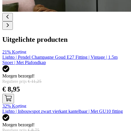
Uitgelichte producten
21%
Korting
Lighto | Pendel Champagne Goud E27 Fitting | Vintage | 1.5m
Snoer | Met Plafondkap
Morgen bezorgd!
€ 11,25
Reguliere prijs
Speciale prijs
€ 8,95
32%
Korting
Lighto | Inbouwspot zwart vierkant kantelbaar | Met GU10 fitting
Morgen bezorgd!
€ 8,75
Reguliere prijs