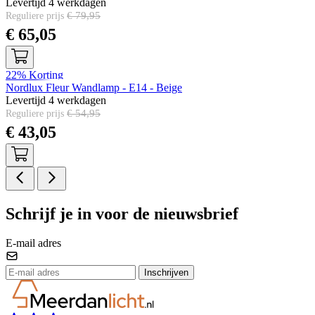
Levertijd 4 werkdagen
€ 79,95
Reguliere prijs
Speciale prijs
€ 65,05
22%
Korting
Nordlux Fleur Wandlamp - E14 - Beige
Levertijd 4 werkdagen
€ 54,95
Reguliere prijs
Speciale prijs
€ 43,05
Schrijf je in voor de nieuwsbrief
E-mail adres
Inschrijven