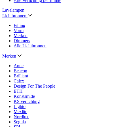
Alle Verlichting per ruimte
Lavalampen
Lichtbronnen
Fitting
Vorm
Merken
Dimmers
Alle Lichtbronnen
Merken
Anne
Beacon
Brilliant
Calex
Design For The People
ETH
Konstsmide
KS verlichting
Lighto
Mexlite
Nordlux
Segula
SPL