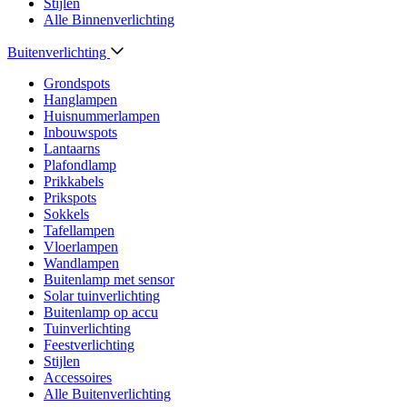
Stijlen
Alle Binnenverlichting
Buitenverlichting
Grondspots
Hanglampen
Huisnummerlampen
Inbouwspots
Lantaarns
Plafondlamp
Prikkabels
Prikspots
Sokkels
Tafellampen
Vloerlampen
Wandlampen
Buitenlamp met sensor
Solar tuinverlichting
Buitenlamp op accu
Tuinverlichting
Feestverlichting
Stijlen
Accessoires
Alle Buitenverlichting