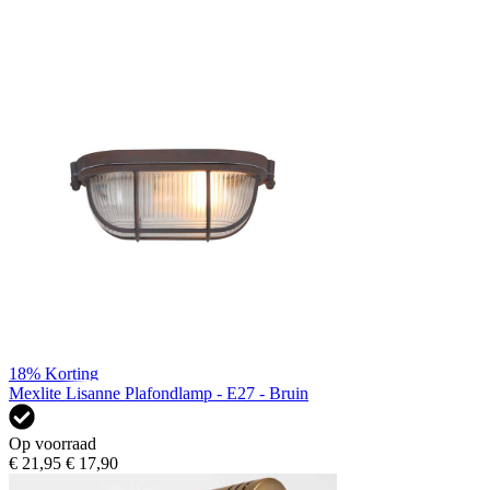
18%
Korting
Mexlite Lisanne Plafondlamp - E27 - Bruin
Op voorraad
€ 21,95
€ 17,90