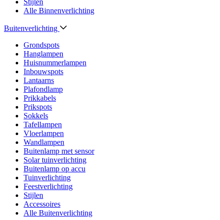
Stijlen
Alle Binnenverlichting
Buitenverlichting
Grondspots
Hanglampen
Huisnummerlampen
Inbouwspots
Lantaarns
Plafondlamp
Prikkabels
Prikspots
Sokkels
Tafellampen
Vloerlampen
Wandlampen
Buitenlamp met sensor
Solar tuinverlichting
Buitenlamp op accu
Tuinverlichting
Feestverlichting
Stijlen
Accessoires
Alle Buitenverlichting