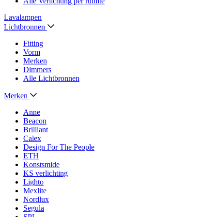
Alle Verlichting per ruimte
Lavalampen
Lichtbronnen
Fitting
Vorm
Merken
Dimmers
Alle Lichtbronnen
Merken
Anne
Beacon
Brilliant
Calex
Design For The People
ETH
Konstsmide
KS verlichting
Lighto
Mexlite
Nordlux
Segula
SPL