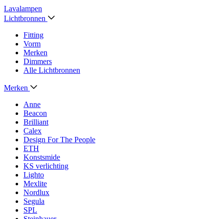
Lavalampen
Lichtbronnen
Fitting
Vorm
Merken
Dimmers
Alle Lichtbronnen
Merken
Anne
Beacon
Brilliant
Calex
Design For The People
ETH
Konstsmide
KS verlichting
Lighto
Mexlite
Nordlux
Segula
SPL
Steinhauer