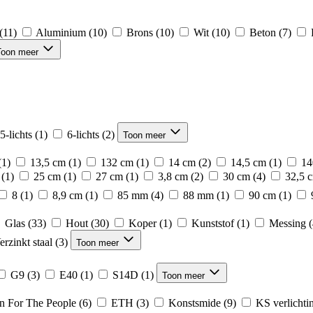
(11)
Aluminium
(10)
Brons
(10)
Wit
(10)
Beton
(7)
Toon meer
5-lichts
(1)
6-lichts
(2)
Toon meer
(1)
13,5 cm
(1)
132 cm
(1)
14 cm
(2)
14,5 cm
(1)
14
(1)
25 cm
(1)
27 cm
(1)
3,8 cm
(2)
30 cm
(4)
32,5 
8
(1)
8,9 cm
(1)
85 mm
(4)
88 mm
(1)
90 cm
(1)
Glas
(33)
Hout
(30)
Koper
(1)
Kunststof
(1)
Messing
(
erzinkt staal
(3)
Toon meer
G9
(3)
E40
(1)
S14D
(1)
Toon meer
n For The People
(6)
ETH
(3)
Konstsmide
(9)
KS verlichti