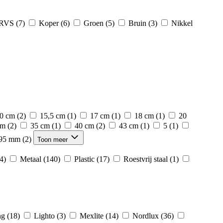
RVS
(7)
Koper
(6)
Groen
(5)
Bruin
(3)
Nikkel
0 cm
(2)
15,5 cm
(1)
17 cm
(1)
18 cm
(1)
20
cm
(2)
35 cm
(1)
40 cm
(2)
43 cm
(1)
5
(1)
95 mm
(2)
Toon meer
4)
Metaal
(140)
Plastic
(17)
Roestvrij staal
(1)
ng
(18)
Lighto
(3)
Mexlite
(14)
Nordlux
(36)