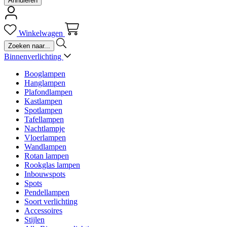
Annuleren
Winkelwagen
Binnenverlichting
Booglampen
Hanglampen
Plafondlampen
Kastlampen
Spotlampen
Tafellampen
Nachtlampje
Vloerlampen
Wandlampen
Rotan lampen
Rookglas lampen
Inbouwspots
Spots
Pendellampen
Soort verlichting
Accessoires
Stijlen