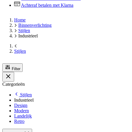
Achteraf betalen met Klarna
Home
Binnenverlichting
Stijlen
Industrieel
Stijlen
Filter
Categorieën
Stijlen
Industrieel
Design
Modern
Landelijk
Retro