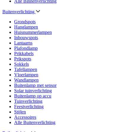
Alle Binnenverlichting
Buitenverlichting
Grondspots
Hanglampen
Huisnummerlampen
Inbouwspots
Lantaarns
Plafondlamp
Prikkabels
Prikspots
Sokkels
Tafellampen
Vloerlampen
Wandlampen
Buitenlamp met sensor
Solar tuinverlichting
Buitenlamp op accu
Tuinverlichting
Feestverlichting
Stijlen
Accessoires
Alle Buitenverlichting