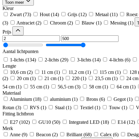
Toon meer
Kleur
Zwart
(73)
Hout
(14)
Grijs
(12)
Metaal
(11)
Roest
(3)
Antraciet
(2)
Chroom
(2)
Blauw
(1)
Messing
(1)
Prijs
Aantal lichtpunten
1-lichts
(134)
2-lichts
(29)
3-lichts
(14)
4-lichts
(6)
Lengte
10,6 cm
(2)
11 cm
(1)
11,2 cm
(1)
115 cm
(1)
128
(2)
20 cm
(1)
21 cm
(1)
220
(1)
23,5 cm
(1)
24 cm
54 cm
(1)
55 cm
(1)
56,5 cm
(3)
58 cm
(1)
64 cm
(1)
Materiaal
Aluminium
(18)
aluminium
(1)
Brons
(6)
Gegot
(1)
Rotan
(3)
RVS
(1)
Staal
(1)
Textiel
(1)
Touw
(1)
V
Fitting lichtbron
E27
(102)
GU10
(50)
Integrated LED
(18)
E14
(12)
Merk
Anne
(9)
Beacon
(2)
Brilliant
(68)
Calex
(6)
Desig