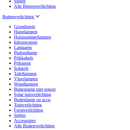
Stijlen
Alle Binnenverlichting
Buitenverlichting
Grondspots
Hanglampen
Huisnummerlampen
Inbouwspots
Lantaarns
Plafondlamp
Prikkabels
Prikspots
Sokkels
Tafellampen
Vloerlampen
Wandlampen
Buitenlamp met sensor
Solar tuinverlichting
Buitenlamp op accu
Tuinverlichting
Feestverlichting
Stijlen
Accessoires
Alle Buitenverlichting