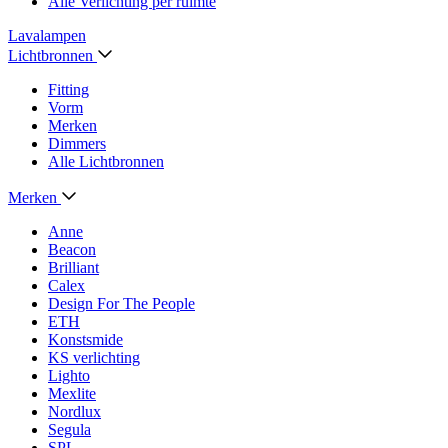
Alle Verlichting per ruimte
Lavalampen
Lichtbronnen
Fitting
Vorm
Merken
Dimmers
Alle Lichtbronnen
Merken
Anne
Beacon
Brilliant
Calex
Design For The People
ETH
Konstsmide
KS verlichting
Lighto
Mexlite
Nordlux
Segula
SPL