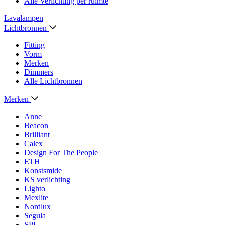
Alle Verlichting per ruimte
Lavalampen
Lichtbronnen
Fitting
Vorm
Merken
Dimmers
Alle Lichtbronnen
Merken
Anne
Beacon
Brilliant
Calex
Design For The People
ETH
Konstsmide
KS verlichting
Lighto
Mexlite
Nordlux
Segula
SPL