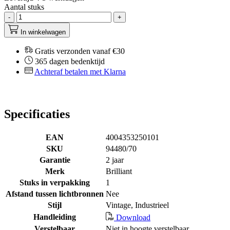
Aantal stuks
-
+
In winkelwagen
Gratis verzonden vanaf €30
365 dagen bedenktijd
Achteraf betalen met Klarna
Specificaties
EAN
4004353250101
SKU
94480/70
Garantie
2 jaar
Merk
Brilliant
Stuks in verpakking
1
Afstand tussen lichtbronnen
Nee
Stijl
Vintage, Industrieel
Handleiding
Download
Verstelbaar
Niet in hoogte verstelbaar