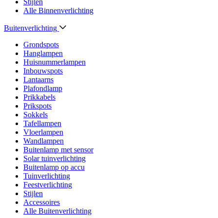
Stijlen
Alle Binnenverlichting
Buitenverlichting
Grondspots
Hanglampen
Huisnummerlampen
Inbouwspots
Lantaarns
Plafondlamp
Prikkabels
Prikspots
Sokkels
Tafellampen
Vloerlampen
Wandlampen
Buitenlamp met sensor
Solar tuinverlichting
Buitenlamp op accu
Tuinverlichting
Feestverlichting
Stijlen
Accessoires
Alle Buitenverlichting