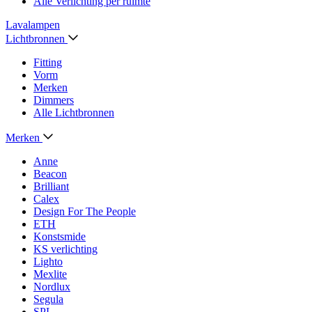
Alle Verlichting per ruimte
Lavalampen
Lichtbronnen
Fitting
Vorm
Merken
Dimmers
Alle Lichtbronnen
Merken
Anne
Beacon
Brilliant
Calex
Design For The People
ETH
Konstsmide
KS verlichting
Lighto
Mexlite
Nordlux
Segula
SPL