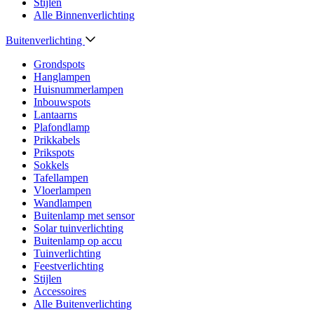
Stijlen
Alle Binnenverlichting
Buitenverlichting
Grondspots
Hanglampen
Huisnummerlampen
Inbouwspots
Lantaarns
Plafondlamp
Prikkabels
Prikspots
Sokkels
Tafellampen
Vloerlampen
Wandlampen
Buitenlamp met sensor
Solar tuinverlichting
Buitenlamp op accu
Tuinverlichting
Feestverlichting
Stijlen
Accessoires
Alle Buitenverlichting