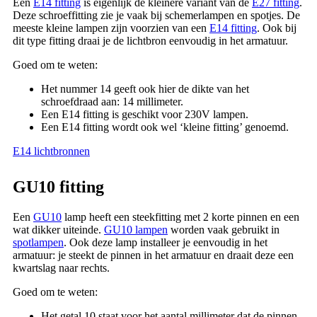
Een
E14 fitting
is eigenlijk de kleinere variant van de
E27 fitting
.
Deze schroeffitting zie je vaak bij schemerlampen en spotjes. De
meeste kleine lampen zijn voorzien van een
E14 fitting
. Ook bij
dit type fitting draai je de lichtbron eenvoudig in het armatuur.
Goed om te weten:
Het nummer 14 geeft ook hier de dikte van het
schroefdraad aan: 14 millimeter.
Een E14 fitting is geschikt voor 230V lampen.
Een E14 fitting wordt ook wel ‘kleine fitting’ genoemd.
E14 lichtbronnen
GU10 fitting
Een
GU10
lamp heeft een steekfitting met 2 korte pinnen en een
wat dikker uiteinde.
GU10 lampen
worden vaak gebruikt in
spotlampen
. Ook deze lamp installeer je eenvoudig in het
armatuur: je steekt de pinnen in het armatuur en draait deze een
kwartslag naar rechts.
Goed om te weten:
Het getal 10 staat voor het aantal millimeter dat de pinnen