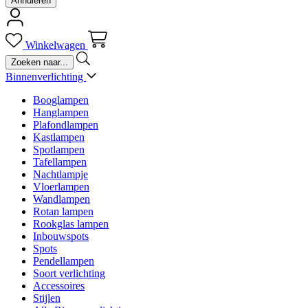
Annuleren
Winkelwagen
Binnenverlichting
Booglampen
Hanglampen
Plafondlampen
Kastlampen
Spotlampen
Tafellampen
Nachtlampje
Vloerlampen
Wandlampen
Rotan lampen
Rookglas lampen
Inbouwspots
Spots
Pendellampen
Soort verlichting
Accessoires
Stijlen