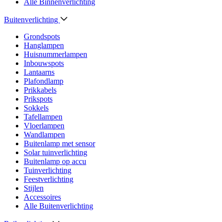
Alle Binnenverlichting
Buitenverlichting
Grondspots
Hanglampen
Huisnummerlampen
Inbouwspots
Lantaarns
Plafondlamp
Prikkabels
Prikspots
Sokkels
Tafellampen
Vloerlampen
Wandlampen
Buitenlamp met sensor
Solar tuinverlichting
Buitenlamp op accu
Tuinverlichting
Feestverlichting
Stijlen
Accessoires
Alle Buitenverlichting