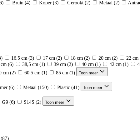
6)
Bruin
(4)
Koper
(3)
Gerookt
(2)
Metaal
(2)
Antrac
3)
16,5 cm
(3)
17 cm
(2)
18 cm
(2)
20 cm
(2)
22 cm
 cm
(6)
38,5 cm
(1)
39 cm
(2)
40 cm
(1)
42 cm
(1)
4
0 cm
(2)
60,5 cm
(1)
85 cm
(1)
Toon meer
mer
(6)
Metaal
(150)
Plastic
(41)
Toon meer
G9
(6)
S14S
(2)
Toon meer
(87)