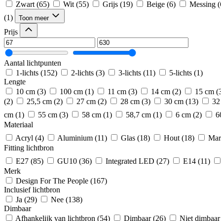
Zwart
(65)
Wit
(55)
Grijs
(19)
Beige
(6)
Messing
(
(1)
Toon meer
Prijs
Aantal lichtpunten
1-lichts
(152)
2-lichts
(3)
3-lichts
(11)
5-lichts
(1)
Lengte
10 cm
(3)
100 cm
(1)
11 cm
(3)
14 cm
(2)
15 cm
(
(2)
25,5 cm
(2)
27 cm
(2)
28 cm
(3)
30 cm
(13)
32
cm
(1)
55 cm
(3)
58 cm
(1)
58,7 cm
(1)
6 cm
(2)
6
Materiaal
Acryl
(4)
Aluminium
(11)
Glas
(18)
Hout
(18)
Mar
Fitting lichtbron
E27
(85)
GU10
(36)
Integrated LED
(27)
E14
(11)
Merk
Design For The People
(167)
Inclusief lichtbron
Ja
(29)
Nee
(138)
Dimbaar
Afhankelijk van lichtbron
(54)
Dimbaar
(26)
Niet dimbaar