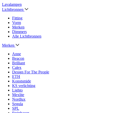
Lavalampen
Lichtbronnen
Fitting
Vorm
Merken
Dimmers
Alle Lichtbronnen
Merken
Anne
Beacon
Brilliant
Calex
Design For The People
ETH
Konstsmide
KS verlichting
Lighto
Mexlite
Nordlux
Segula
SPL
Steinhauer