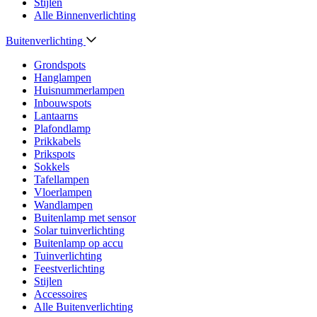
Stijlen
Alle Binnenverlichting
Buitenverlichting
Grondspots
Hanglampen
Huisnummerlampen
Inbouwspots
Lantaarns
Plafondlamp
Prikkabels
Prikspots
Sokkels
Tafellampen
Vloerlampen
Wandlampen
Buitenlamp met sensor
Solar tuinverlichting
Buitenlamp op accu
Tuinverlichting
Feestverlichting
Stijlen
Accessoires
Alle Buitenverlichting