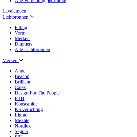
Alle Verlichting per ruimte
Lavalampen
Lichtbronnen
Fitting
Vorm
Merken
Dimmers
Alle Lichtbronnen
Merken
Anne
Beacon
Brilliant
Calex
Design For The People
ETH
Konstsmide
KS verlichting
Lighto
Mexlite
Nordlux
Segula
SPL