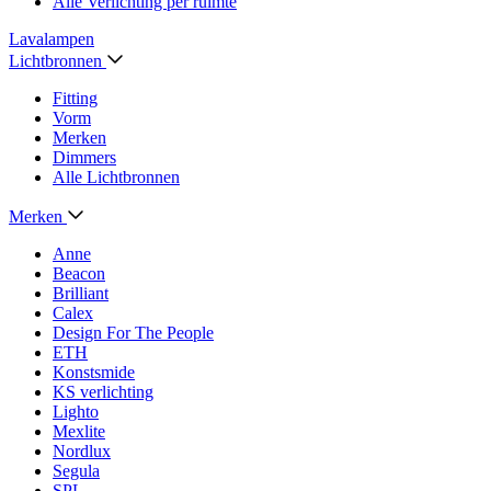
Alle Verlichting per ruimte
Lavalampen
Lichtbronnen
Fitting
Vorm
Merken
Dimmers
Alle Lichtbronnen
Merken
Anne
Beacon
Brilliant
Calex
Design For The People
ETH
Konstsmide
KS verlichting
Lighto
Mexlite
Nordlux
Segula
SPL