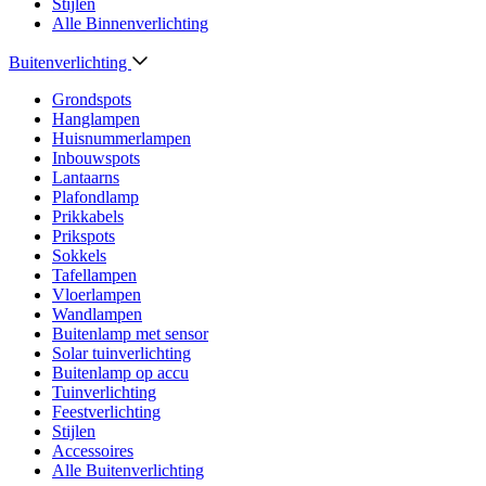
Stijlen
Alle Binnenverlichting
Buitenverlichting
Grondspots
Hanglampen
Huisnummerlampen
Inbouwspots
Lantaarns
Plafondlamp
Prikkabels
Prikspots
Sokkels
Tafellampen
Vloerlampen
Wandlampen
Buitenlamp met sensor
Solar tuinverlichting
Buitenlamp op accu
Tuinverlichting
Feestverlichting
Stijlen
Accessoires
Alle Buitenverlichting