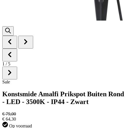
1
/
5
Sale
Konstsmide Amalfi Prikspot Buiten Rond
- LED - 3500K - IP44 - Zwart
€ 79,00
€ 64,30
Op voorraad