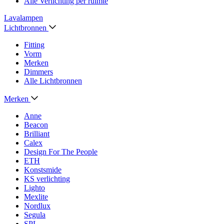
Alle Verlichting per ruimte
Lavalampen
Lichtbronnen
Fitting
Vorm
Merken
Dimmers
Alle Lichtbronnen
Merken
Anne
Beacon
Brilliant
Calex
Design For The People
ETH
Konstsmide
KS verlichting
Lighto
Mexlite
Nordlux
Segula
SPL