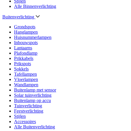
Stijlen
Alle Binnenverlichting
Buitenverlichting
Grondspots
Hanglampen
Huisnummerlampen
Inbouwspots
Lantaarns
Plafondlamp
Prikkabels
Prikspots
Sokkels
Tafellampen
Vloerlampen
Wandlampen
Buitenlamp met sensor
Solar tuinverlichting
Buitenlamp op accu
Tuinverlichting
Feestverlichting
Stijlen
Accessoires
Alle Buitenverlichting