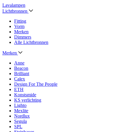
Lavalampen
Lichtbronnen
Fitting
Vorm
Merken
Dimmers
Alle Lichtbronnen
Merken
Anne
Beacon
Brilliant
Calex
Design For The People
ETH
Konstsmide
KS verlichting
Lighto
Mexlite
Nordlux
Segula
SPL
Steinhauer