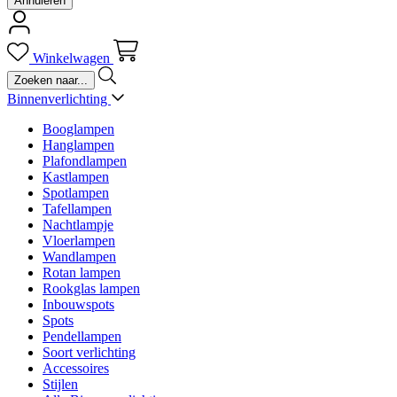
Annuleren
Winkelwagen
Binnenverlichting
Booglampen
Hanglampen
Plafondlampen
Kastlampen
Spotlampen
Tafellampen
Nachtlampje
Vloerlampen
Wandlampen
Rotan lampen
Rookglas lampen
Inbouwspots
Spots
Pendellampen
Soort verlichting
Accessoires
Stijlen