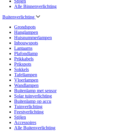
Stijlen
Alle Binnenverlichting
Buitenverlichting
Grondspots
Hanglampen
Huisnummerlampen
Inbouwspots
Lantaarns
Plafondlamp
Prikkabels
Prikspots
Sokkels
Tafellampen
Vloerlampen
Wandlampen
Buitenlamp met sensor
Solar tuinverlichting
Buitenlamp op accu
Tuinverlichting
Feestverlichting
Stijlen
Accessoires
Alle Buitenverlichting