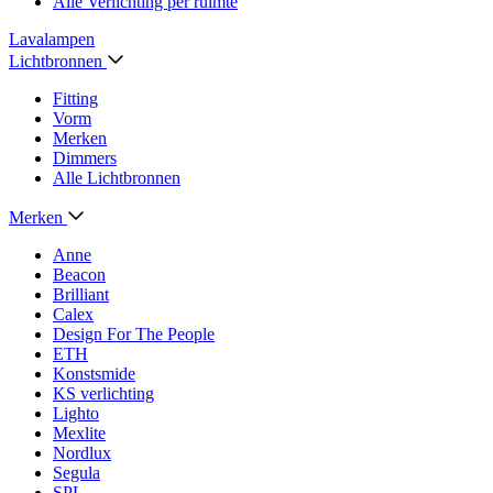
Alle Verlichting per ruimte
Lavalampen
Lichtbronnen
Fitting
Vorm
Merken
Dimmers
Alle Lichtbronnen
Merken
Anne
Beacon
Brilliant
Calex
Design For The People
ETH
Konstsmide
KS verlichting
Lighto
Mexlite
Nordlux
Segula
SPL