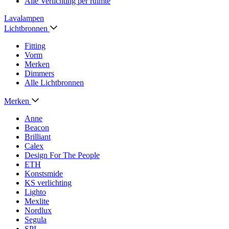
Alle Verlichting per ruimte
Lavalampen
Lichtbronnen
Fitting
Vorm
Merken
Dimmers
Alle Lichtbronnen
Merken
Anne
Beacon
Brilliant
Calex
Design For The People
ETH
Konstsmide
KS verlichting
Lighto
Mexlite
Nordlux
Segula
SPL