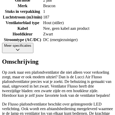
Garantie
2 jaar
Merk
Beacon
Stuks in verpakking
1
Luchtstroom (m3/min)
187
Ventilatorblad type
Hout (stiller)
Kabel
Nee, geen kabel aan product
Hoofdkleur
Zwart
Stroomtype (AC/DC)
DC (energiezuiniger)
Meer specificaties
Omschrijving
Op zoek naar een plafondventilator die niet alleen voor verkoeling
zorgt, maar er ook modern uitziet? Dan is de Lucci Air Flusso
plafondventilator precies wat je zoekt. De behuizing is gemaakt van
staal, uitgevoerd in het zwart. Ventilator Flusso heeft drie
tweezijdige bladen: een zwarte zijde en een houtkleur zijde.
Hierdoor kun je zelf jouw favoriete look van de ventilator bepalen!
De Flusso plafondventilator beschikt over geïntegreerde LED
verlichting. Ook wordt een afstandsbediening meegeleverd waarmee
je de lamp en ventilator los van elkaar kunt bedienen. De krachtige