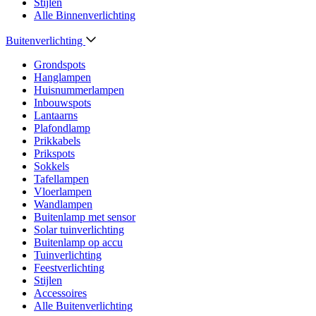
Stijlen
Alle Binnenverlichting
Buitenverlichting
Grondspots
Hanglampen
Huisnummerlampen
Inbouwspots
Lantaarns
Plafondlamp
Prikkabels
Prikspots
Sokkels
Tafellampen
Vloerlampen
Wandlampen
Buitenlamp met sensor
Solar tuinverlichting
Buitenlamp op accu
Tuinverlichting
Feestverlichting
Stijlen
Accessoires
Alle Buitenverlichting