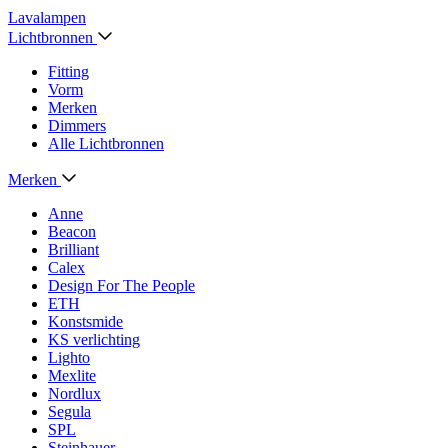
Lavalampen
Lichtbronnen
Fitting
Vorm
Merken
Dimmers
Alle Lichtbronnen
Merken
Anne
Beacon
Brilliant
Calex
Design For The People
ETH
Konstsmide
KS verlichting
Lighto
Mexlite
Nordlux
Segula
SPL
Steinhauer