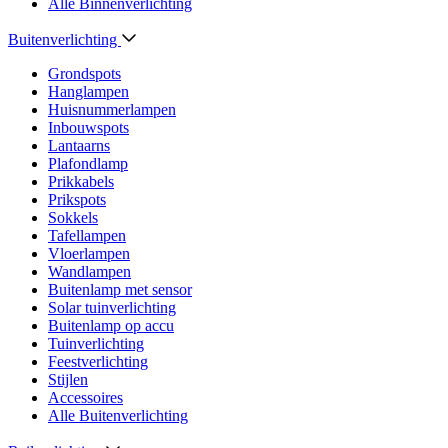
Alle Binnenverlichting
Buitenverlichting
Grondspots
Hanglampen
Huisnummerlampen
Inbouwspots
Lantaarns
Plafondlamp
Prikkabels
Prikspots
Sokkels
Tafellampen
Vloerlampen
Wandlampen
Buitenlamp met sensor
Solar tuinverlichting
Buitenlamp op accu
Tuinverlichting
Feestverlichting
Stijlen
Accessoires
Alle Buitenverlichting