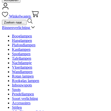
Annuleren
Winkelwagen
Binnenverlichting
Booglampen
Hanglampen
Plafondlampen
Kastlampen
Spotlampen
Tafellampen
Nachtlampje
Vloerlampen
Wandlampen
Rotan lampen
Rookglas lampen
Inbouwspots
Spots
Pendellampen
Soort verlichting
Accessoires
Stijlen