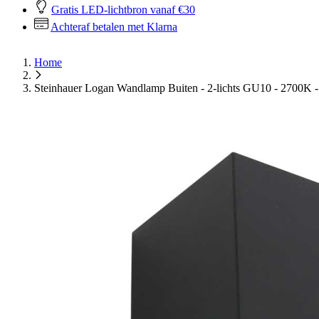
Gratis LED-lichtbron vanaf €30
Achteraf betalen met Klarna
Home
Steinhauer Logan Wandlamp Buiten - 2-lichts GU10 - 2700K -