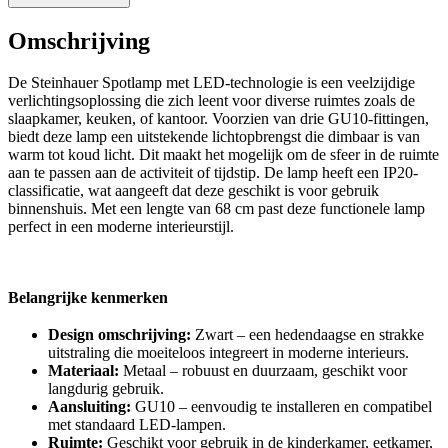
Omschrijving
De Steinhauer Spotlamp met LED-technologie is een veelzijdige
verlichtingsoplossing die zich leent voor diverse ruimtes zoals de
slaapkamer, keuken, of kantoor. Voorzien van drie GU10-fittingen,
biedt deze lamp een uitstekende lichtopbrengst die dimbaar is van
warm tot koud licht. Dit maakt het mogelijk om de sfeer in de ruimte
aan te passen aan de activiteit of tijdstip. De lamp heeft een IP20-
classificatie, wat aangeeft dat deze geschikt is voor gebruik
binnenshuis. Met een lengte van 68 cm past deze functionele lamp
perfect in een moderne interieurstijl.
Belangrijke kenmerken
Design omschrijving:
Zwart – een hedendaagse en strakke
uitstraling die moeiteloos integreert in moderne interieurs.
Materiaal:
Metaal – robuust en duurzaam, geschikt voor
langdurig gebruik.
Aansluiting:
GU10 – eenvoudig te installeren en compatibel
met standaard LED-lampen.
Ruimte:
Geschikt voor gebruik in de kinderkamer, eetkamer,