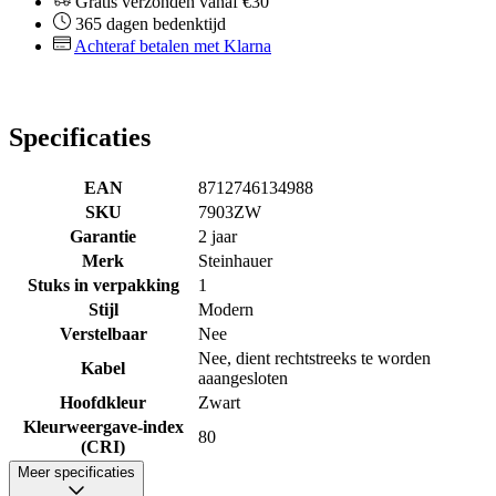
Gratis verzonden vanaf €30
365 dagen bedenktijd
Achteraf betalen met Klarna
Specificaties
EAN
8712746134988
SKU
7903ZW
Garantie
2 jaar
Merk
Steinhauer
Stuks in verpakking
1
Stijl
Modern
Verstelbaar
Nee
Nee, dient rechtstreeks te worden
Kabel
aaangesloten
Hoofdkleur
Zwart
Kleurweergave-index
80
(CRI)
Meer specificaties