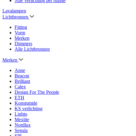
Alle Verlichting per ruimte
Lavalampen
Lichtbronnen
Fitting
Vorm
Merken
Dimmers
Alle Lichtbronnen
Merken
Anne
Beacon
Brilliant
Calex
Design For The People
ETH
Konstsmide
KS verlichting
Lighto
Mexlite
Nordlux
Segula
SPL