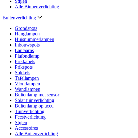
Stijlen
Alle Binnenverlichting
Buitenverlichting
Grondspots
Hanglampen
Huisnummerlampen
Inbouwspots
Lantaarns
Plafondlamp
Prikkabels
Prikspots
Sokkels
Tafellampen
Vloerlampen
Wandlampen
Buitenlamp met sensor
Solar tuinverlichting
Buitenlamp op accu
Tuinverlichting
Feestverlichting
Stijlen
Accessoires
Alle Buitenverlichting