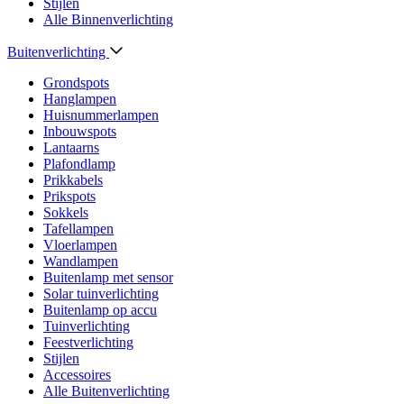
Stijlen
Alle Binnenverlichting
Buitenverlichting
Grondspots
Hanglampen
Huisnummerlampen
Inbouwspots
Lantaarns
Plafondlamp
Prikkabels
Prikspots
Sokkels
Tafellampen
Vloerlampen
Wandlampen
Buitenlamp met sensor
Solar tuinverlichting
Buitenlamp op accu
Tuinverlichting
Feestverlichting
Stijlen
Accessoires
Alle Buitenverlichting