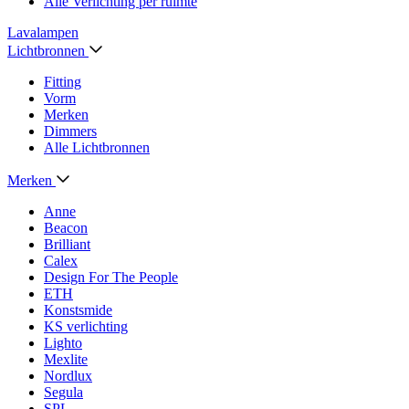
Alle Verlichting per ruimte
Lavalampen
Lichtbronnen
Fitting
Vorm
Merken
Dimmers
Alle Lichtbronnen
Merken
Anne
Beacon
Brilliant
Calex
Design For The People
ETH
Konstsmide
KS verlichting
Lighto
Mexlite
Nordlux
Segula
SPL