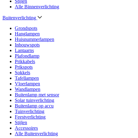
Stijlen
Alle Binnenverlichting
Buitenverlichting
Grondspots
Hanglampen
Huisnummerlampen
Inbouwspots
Lantaarns
Plafondlamp
Prikkabels
Prikspots
Sokkels
Tafellampen
Vloerlampen
Wandlampen
Buitenlamp met sensor
Solar tuinverlichting
Buitenlamp op accu
Tuinverlichting
Feestverlichting
Stijlen
Accessoires
Alle Buitenverlichting