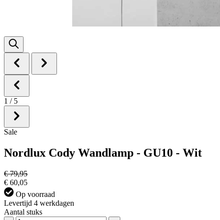
1
/
5
Sale
Nordlux Cody Wandlamp - GU10 - Wit
€ 79,95
€ 60,05
Op voorraad
Levertijd 4 werkdagen
Aantal stuks