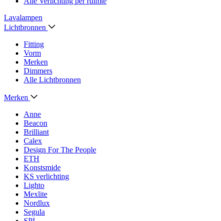
Alle Verlichting per ruimte
Lavalampen
Lichtbronnen
Fitting
Vorm
Merken
Dimmers
Alle Lichtbronnen
Merken
Anne
Beacon
Brilliant
Calex
Design For The People
ETH
Konstsmide
KS verlichting
Lighto
Mexlite
Nordlux
Segula
SPL