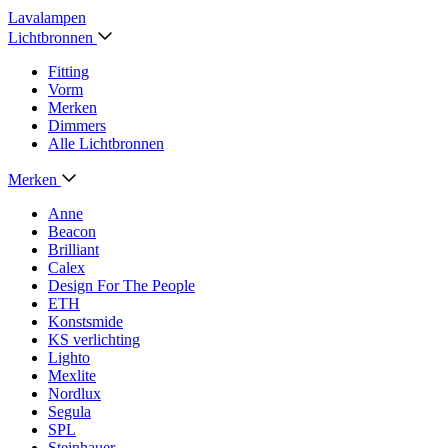
Lavalampen
Lichtbronnen
Fitting
Vorm
Merken
Dimmers
Alle Lichtbronnen
Merken
Anne
Beacon
Brilliant
Calex
Design For The People
ETH
Konstsmide
KS verlichting
Lighto
Mexlite
Nordlux
Segula
SPL
Steinhauer