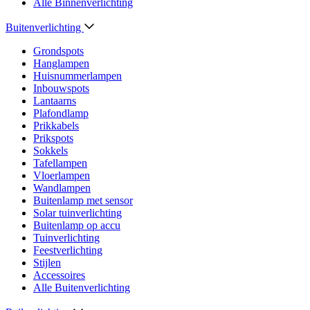
Alle Binnenverlichting
Buitenverlichting
Grondspots
Hanglampen
Huisnummerlampen
Inbouwspots
Lantaarns
Plafondlamp
Prikkabels
Prikspots
Sokkels
Tafellampen
Vloerlampen
Wandlampen
Buitenlamp met sensor
Solar tuinverlichting
Buitenlamp op accu
Tuinverlichting
Feestverlichting
Stijlen
Accessoires
Alle Buitenverlichting