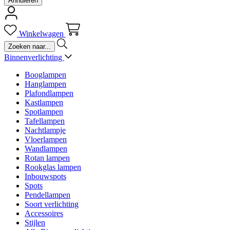
Annuleren
Winkelwagen
Binnenverlichting
Booglampen
Hanglampen
Plafondlampen
Kastlampen
Spotlampen
Tafellampen
Nachtlampje
Vloerlampen
Wandlampen
Rotan lampen
Rookglas lampen
Inbouwspots
Spots
Pendellampen
Soort verlichting
Accessoires
Stijlen