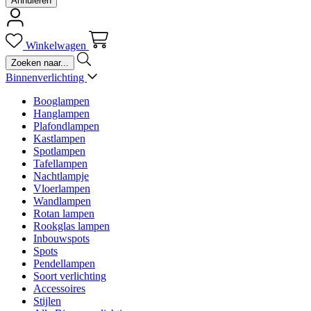
Annuleren
Winkelwagen
Binnenverlichting
Booglampen
Hanglampen
Plafondlampen
Kastlampen
Spotlampen
Tafellampen
Nachtlampje
Vloerlampen
Wandlampen
Rotan lampen
Rookglas lampen
Inbouwspots
Spots
Pendellampen
Soort verlichting
Accessoires
Stijlen