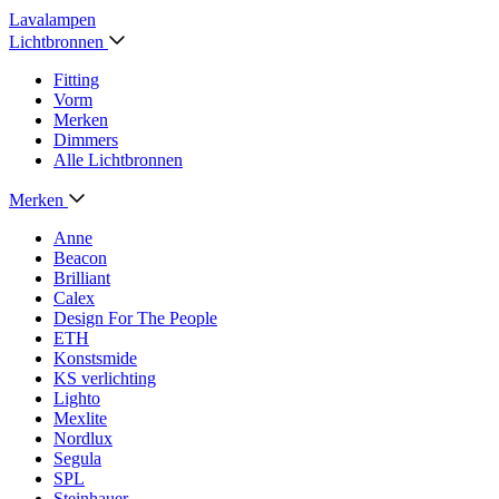
Lavalampen
Lichtbronnen
Fitting
Vorm
Merken
Dimmers
Alle Lichtbronnen
Merken
Anne
Beacon
Brilliant
Calex
Design For The People
ETH
Konstsmide
KS verlichting
Lighto
Mexlite
Nordlux
Segula
SPL
Steinhauer