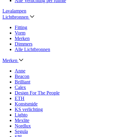
Alle Verlichting per ruimte
Lavalampen
Lichtbronnen
Fitting
Vorm
Merken
Dimmers
Alle Lichtbronnen
Merken
Anne
Beacon
Brilliant
Calex
Design For The People
ETH
Konstsmide
KS verlichting
Lighto
Mexlite
Nordlux
Segula
SPL