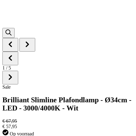
1
/
5
Sale
Brilliant Slimline Plafondlamp - Ø34cm -
LED - 3000/4000K - Wit
€ 67,95
€ 57,95
Op voorraad