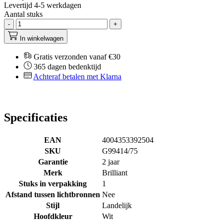
Levertijd 4-5 werkdagen
Aantal stuks
-
+
In winkelwagen
Gratis verzonden vanaf €30
365 dagen bedenktijd
Achteraf betalen met Klarna
Specificaties
EAN
4004353392504
SKU
G99414/75
Garantie
2 jaar
Merk
Brilliant
Stuks in verpakking
1
Afstand tussen lichtbronnen
Nee
Stijl
Landelijk
Hoofdkleur
Wit