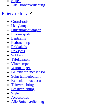
Stijlen
Alle Binnenverlichting
Buitenverlichting
Grondspots
Hanglampen
Huisnummerlampen
Inbouwspots
Lantaarns
Plafondlamp
Prikkabels
Prikspots
Sokkels
Tafellampen
Vloerlampen
Wandlampen
Buitenlamp met sensor
Solar tuinverlichting
Buitenlamp op accu
Tuinverlichting
Feestverlichting
Stijlen
Accessoires
Alle Buitenverlichting