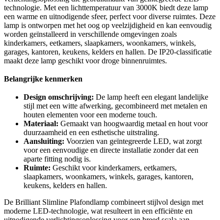
technologie. Met een lichttemperatuur van 3000K biedt deze lamp
een warme en uitnodigende sfeer, perfect voor diverse ruimtes. Deze
lamp is ontworpen met het oog op veelzijdigheid en kan eenvoudig
worden geïnstalleerd in verschillende omgevingen zoals
kinderkamers, eetkamers, slaapkamers, woonkamers, winkels,
garages, kantoren, keukens, kelders en hallen. De IP20-classificatie
maakt deze lamp geschikt voor droge binnenruimtes.
Belangrijke kenmerken
Design omschrijving:
De lamp heeft een elegant landelijke
stijl met een witte afwerking, gecombineerd met metalen en
houten elementen voor een moderne touch.
Materiaal:
Gemaakt van hoogwaardig metaal en hout voor
duurzaamheid en een esthetische uitstraling.
Aansluiting:
Voorzien van geïntegreerde LED, wat zorgt
voor een eenvoudige en directe installatie zonder dat een
aparte fitting nodig is.
Ruimte:
Geschikt voor kinderkamers, eetkamers,
slaapkamers, woonkamers, winkels, garages, kantoren,
keukens, kelders en hallen.
De Brilliant Slimline Plafondlamp combineert stijlvol design met
moderne LED-technologie, wat resulteert in een efficiënte en
uitnodigende verlichtingsoplossing voor een breed scala aan