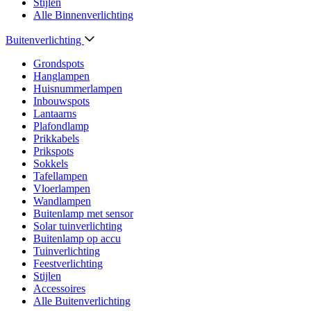
Stijlen
Alle Binnenverlichting
Buitenverlichting
Grondspots
Hanglampen
Huisnummerlampen
Inbouwspots
Lantaarns
Plafondlamp
Prikkabels
Prikspots
Sokkels
Tafellampen
Vloerlampen
Wandlampen
Buitenlamp met sensor
Solar tuinverlichting
Buitenlamp op accu
Tuinverlichting
Feestverlichting
Stijlen
Accessoires
Alle Buitenverlichting