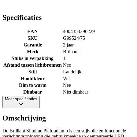
Specificaties
EAN
4004353396229
SKU
G99524/75
Garantie
2 jaar
Merk
Brilliant
Stuks in verpakking
1
Afstand tussen lichtbronnen
Nee
Stijl
Landelijk
Hoofdkleur
Wit
Dim to warm
Nee
Dimbaar
Niet dimbaar
Meer specificaties
Omschrijving
De Brilliant Slimline Plafondlamp is een stijlvolle en functionele
verlichtingsoplossing die gebruikmaakt van geïntegreerde LED-