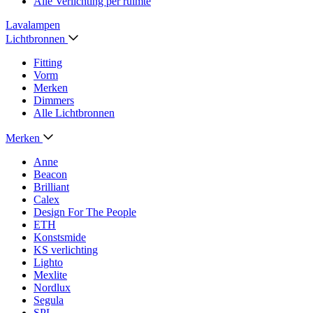
Alle Verlichting per ruimte
Lavalampen
Lichtbronnen
Fitting
Vorm
Merken
Dimmers
Alle Lichtbronnen
Merken
Anne
Beacon
Brilliant
Calex
Design For The People
ETH
Konstsmide
KS verlichting
Lighto
Mexlite
Nordlux
Segula
SPL