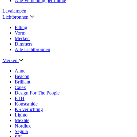
Alle Verlichting per ruimte
Lavalampen
Lichtbronnen
Fitting
Vorm
Merken
Dimmers
Alle Lichtbronnen
Merken
Anne
Beacon
Brilliant
Calex
Design For The People
ETH
Konstsmide
KS verlichting
Lighto
Mexlite
Nordlux
Segula
SPL