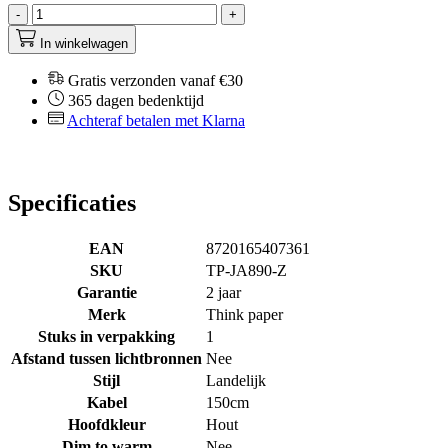
-
+
In winkelwagen
Gratis verzonden vanaf €30
365 dagen bedenktijd
Achteraf betalen met Klarna
Specificaties
EAN
8720165407361
SKU
TP-JA890-Z
Garantie
2 jaar
Merk
Think paper
Stuks in verpakking
1
Afstand tussen lichtbronnen
Nee
Stijl
Landelijk
Kabel
150cm
Hoofdkleur
Hout
Dim to warm
Nee