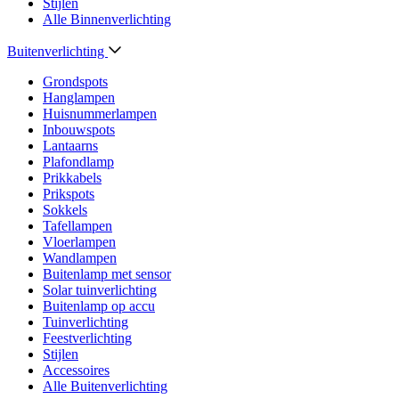
Stijlen
Alle Binnenverlichting
Buitenverlichting
Grondspots
Hanglampen
Huisnummerlampen
Inbouwspots
Lantaarns
Plafondlamp
Prikkabels
Prikspots
Sokkels
Tafellampen
Vloerlampen
Wandlampen
Buitenlamp met sensor
Solar tuinverlichting
Buitenlamp op accu
Tuinverlichting
Feestverlichting
Stijlen
Accessoires
Alle Buitenverlichting