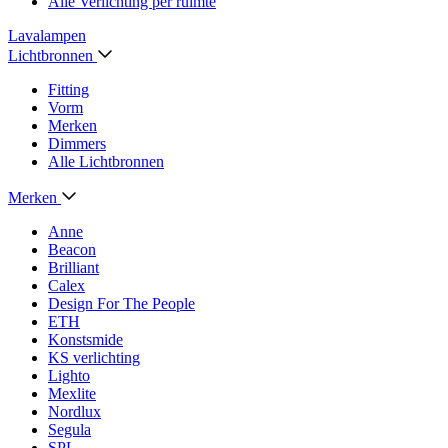
Alle Verlichting per ruimte
Lavalampen
Lichtbronnen
Fitting
Vorm
Merken
Dimmers
Alle Lichtbronnen
Merken
Anne
Beacon
Brilliant
Calex
Design For The People
ETH
Konstsmide
KS verlichting
Lighto
Mexlite
Nordlux
Segula
SPL