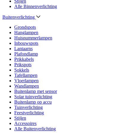
Stijlen
Alle Binnenverlichting
Buitenverlichting
Grondspots
Hanglampen
Huisnummerlampen
Inbouwspots
Lantaarns
Plafondlamp
Prikkabels
Prikspots
Sokkels
Tafellampen
Vloerlampen
Wandlampen
Buitenlamp met sensor
Solar tuinverlichting
Buitenlamp op accu
Tuinverlichting
Feestverlichting
Stijlen
Accessoires
Alle Buitenverlichting