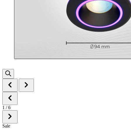
1
/
6
Sale