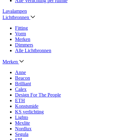
Alle Verlichting per ruimte
Lavalampen
Lichtbronnen
Fitting
Vorm
Merken
Dimmers
Alle Lichtbronnen
Merken
Anne
Beacon
Brilliant
Calex
Design For The People
ETH
Konstsmide
KS verlichting
Lighto
Mexlite
Nordlux
Segula
SPL