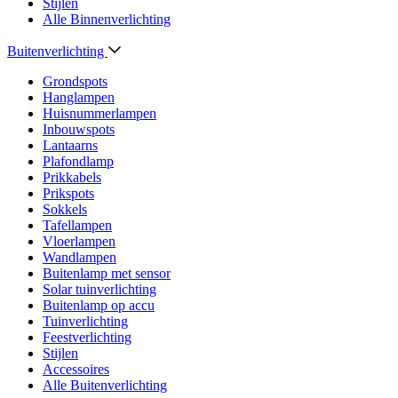
Stijlen
Alle Binnenverlichting
Buitenverlichting
Grondspots
Hanglampen
Huisnummerlampen
Inbouwspots
Lantaarns
Plafondlamp
Prikkabels
Prikspots
Sokkels
Tafellampen
Vloerlampen
Wandlampen
Buitenlamp met sensor
Solar tuinverlichting
Buitenlamp op accu
Tuinverlichting
Feestverlichting
Stijlen
Accessoires
Alle Buitenverlichting