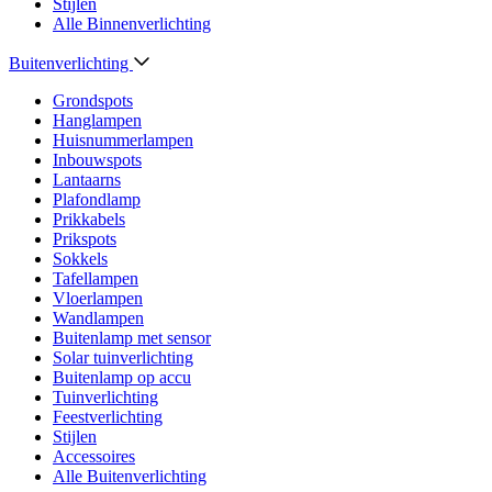
Stijlen
Alle Binnenverlichting
Buitenverlichting
Grondspots
Hanglampen
Huisnummerlampen
Inbouwspots
Lantaarns
Plafondlamp
Prikkabels
Prikspots
Sokkels
Tafellampen
Vloerlampen
Wandlampen
Buitenlamp met sensor
Solar tuinverlichting
Buitenlamp op accu
Tuinverlichting
Feestverlichting
Stijlen
Accessoires
Alle Buitenverlichting