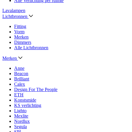
Alle Verlichting per ruimte
Lavalampen
Lichtbronnen
Fitting
Vorm
Merken
Dimmers
Alle Lichtbronnen
Merken
Anne
Beacon
Brilliant
Calex
Design For The People
ETH
Konstsmide
KS verlichting
Lighto
Mexlite
Nordlux
Segula
SPL