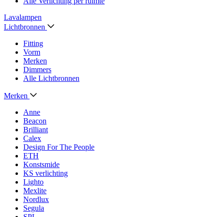
Alle Verlichting per ruimte
Lavalampen
Lichtbronnen
Fitting
Vorm
Merken
Dimmers
Alle Lichtbronnen
Merken
Anne
Beacon
Brilliant
Calex
Design For The People
ETH
Konstsmide
KS verlichting
Lighto
Mexlite
Nordlux
Segula
SPL