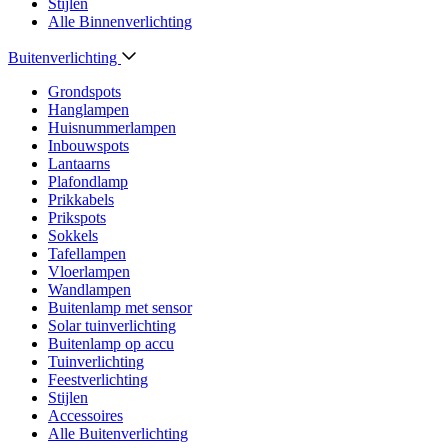
Stijlen
Alle Binnenverlichting
Buitenverlichting
Grondspots
Hanglampen
Huisnummerlampen
Inbouwspots
Lantaarns
Plafondlamp
Prikkabels
Prikspots
Sokkels
Tafellampen
Vloerlampen
Wandlampen
Buitenlamp met sensor
Solar tuinverlichting
Buitenlamp op accu
Tuinverlichting
Feestverlichting
Stijlen
Accessoires
Alle Buitenverlichting