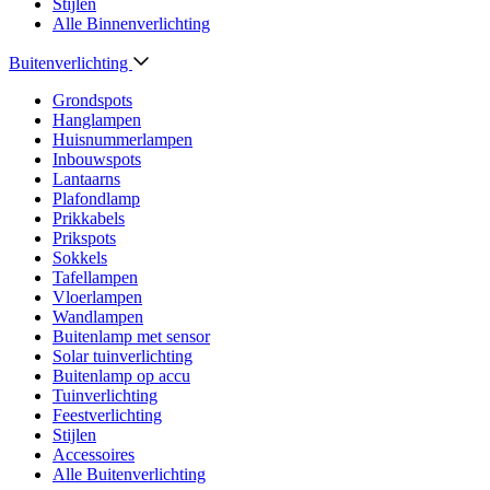
Stijlen
Alle Binnenverlichting
Buitenverlichting
Grondspots
Hanglampen
Huisnummerlampen
Inbouwspots
Lantaarns
Plafondlamp
Prikkabels
Prikspots
Sokkels
Tafellampen
Vloerlampen
Wandlampen
Buitenlamp met sensor
Solar tuinverlichting
Buitenlamp op accu
Tuinverlichting
Feestverlichting
Stijlen
Accessoires
Alle Buitenverlichting