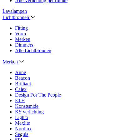
Alle Verlichting per ruimte
Lavalampen
Lichtbronnen
Fitting
Vorm
Merken
Dimmers
Alle Lichtbronnen
Merken
Anne
Beacon
Brilliant
Calex
Design For The People
ETH
Konstsmide
KS verlichting
Lighto
Mexlite
Nordlux
Segula
SPL