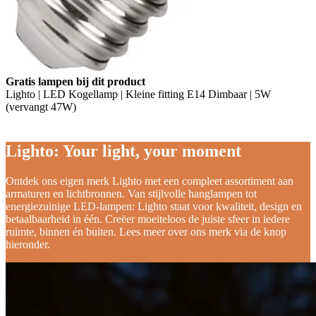
Gratis lampen bij dit product
Lighto | LED Kogellamp | Kleine fitting E14 Dimbaar | 5W
(vervangt 47W)
Lighto: Your light, your moment
Ontdek ons eigen merk Lighto met een compleet assortiment aan
armaturen en lichtbronnen. Van stijlvolle hanglampen tot
energiezuinige LED-lampen: Lighto staat voor kwaliteit, design en
betaalbaarheid in één. Creëer moeiteloos de juiste sfeer in iedere
ruimte, binnen én buiten. Lees meer over ons merk via de knop
hieronder.