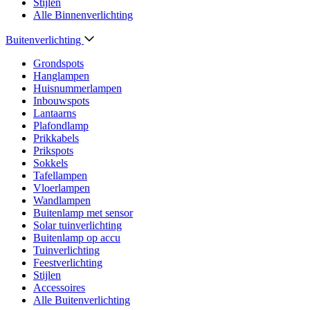
Stijlen
Alle Binnenverlichting
Buitenverlichting
Grondspots
Hanglampen
Huisnummerlampen
Inbouwspots
Lantaarns
Plafondlamp
Prikkabels
Prikspots
Sokkels
Tafellampen
Vloerlampen
Wandlampen
Buitenlamp met sensor
Solar tuinverlichting
Buitenlamp op accu
Tuinverlichting
Feestverlichting
Stijlen
Accessoires
Alle Buitenverlichting