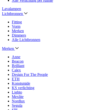
Alle Verlichting per ruimte
Lavalampen
Lichtbronnen
Fitting
Vorm
Merken
Dimmers
Alle Lichtbronnen
Merken
Anne
Beacon
Brilliant
Calex
Design For The People
ETH
Konstsmide
KS verlichting
Lighto
Mexlite
Nordlux
Segula
SPL