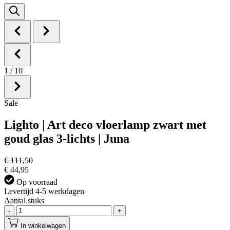
1
/
10
Sale
Lighto | Art deco vloerlamp zwart met
goud glas 3-lichts | Juna
€ 111,50
€ 44,95
Op voorraad
Levertijd 4-5 werkdagen
Aantal stuks
-
+
In winkelwagen