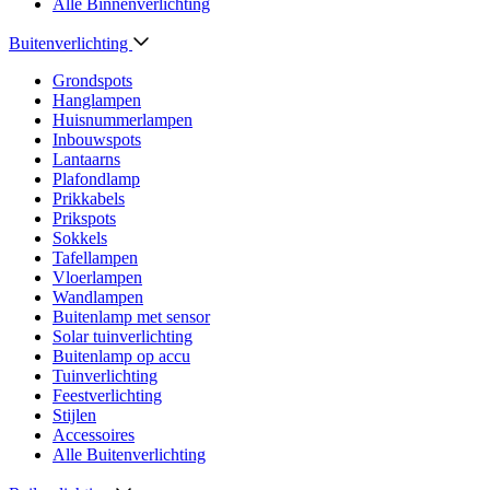
Alle Binnenverlichting
Buitenverlichting
Grondspots
Hanglampen
Huisnummerlampen
Inbouwspots
Lantaarns
Plafondlamp
Prikkabels
Prikspots
Sokkels
Tafellampen
Vloerlampen
Wandlampen
Buitenlamp met sensor
Solar tuinverlichting
Buitenlamp op accu
Tuinverlichting
Feestverlichting
Stijlen
Accessoires
Alle Buitenverlichting