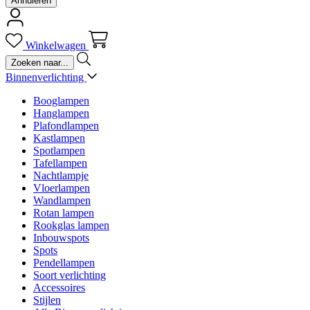
Annuleren
Winkelwagen
Binnenverlichting
Booglampen
Hanglampen
Plafondlampen
Kastlampen
Spotlampen
Tafellampen
Nachtlampje
Vloerlampen
Wandlampen
Rotan lampen
Rookglas lampen
Inbouwspots
Spots
Pendellampen
Soort verlichting
Accessoires
Stijlen