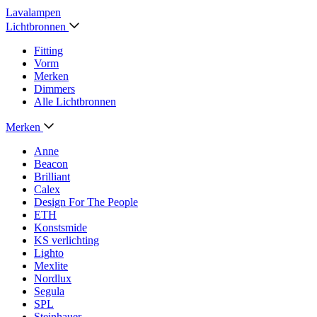
Lavalampen
Lichtbronnen
Fitting
Vorm
Merken
Dimmers
Alle Lichtbronnen
Merken
Anne
Beacon
Brilliant
Calex
Design For The People
ETH
Konstsmide
KS verlichting
Lighto
Mexlite
Nordlux
Segula
SPL
Steinhauer