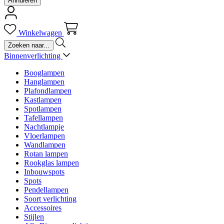
Annuleren
Winkelwagen
Binnenverlichting
Booglampen
Hanglampen
Plafondlampen
Kastlampen
Spotlampen
Tafellampen
Nachtlampje
Vloerlampen
Wandlampen
Rotan lampen
Rookglas lampen
Inbouwspots
Spots
Pendellampen
Soort verlichting
Accessoires
Stijlen