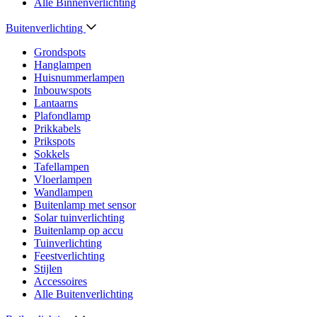
Alle Binnenverlichting
Buitenverlichting
Grondspots
Hanglampen
Huisnummerlampen
Inbouwspots
Lantaarns
Plafondlamp
Prikkabels
Prikspots
Sokkels
Tafellampen
Vloerlampen
Wandlampen
Buitenlamp met sensor
Solar tuinverlichting
Buitenlamp op accu
Tuinverlichting
Feestverlichting
Stijlen
Accessoires
Alle Buitenverlichting