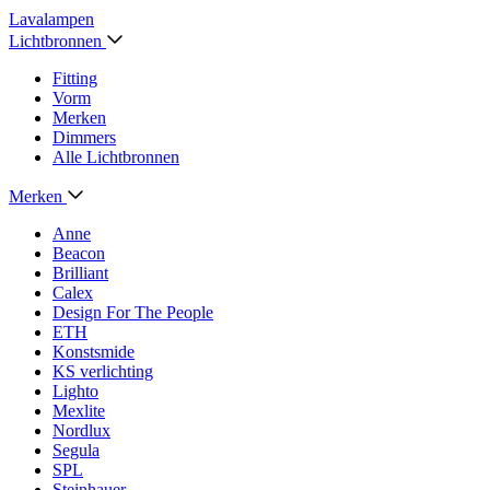
Lavalampen
Lichtbronnen
Fitting
Vorm
Merken
Dimmers
Alle Lichtbronnen
Merken
Anne
Beacon
Brilliant
Calex
Design For The People
ETH
Konstsmide
KS verlichting
Lighto
Mexlite
Nordlux
Segula
SPL
Steinhauer