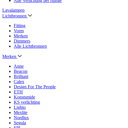
Alle Verlichting per ruimte
Lavalampen
Lichtbronnen
Fitting
Vorm
Merken
Dimmers
Alle Lichtbronnen
Merken
Anne
Beacon
Brilliant
Calex
Design For The People
ETH
Konstsmide
KS verlichting
Lighto
Mexlite
Nordlux
Segula
SPL