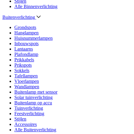
Stijlen
Alle Binnenverlichting
Buitenverlichting
Grondspots
Hanglampen
Huisnummerlampen
Inbouwspots
Lantaarns
Plafondlamp
Prikkabels
Prikspots
Sokkels
Tafellampen
Vloerlampen
Wandlampen
Buitenlamp met sensor
Solar tuinverlichting
Buitenlamp op accu
Tuinverlichting
Feestverlichting
Stijlen
Accessoires
Alle Buitenverlichting