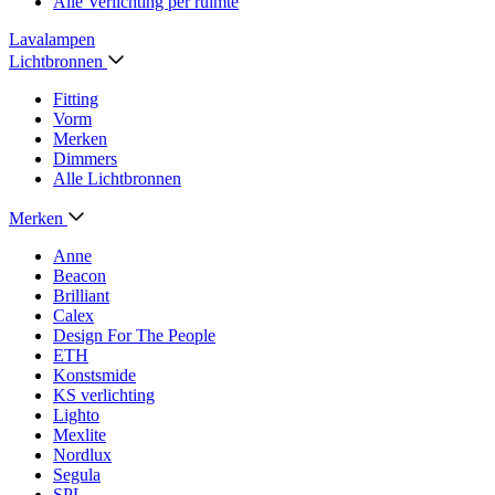
Alle Verlichting per ruimte
Lavalampen
Lichtbronnen
Fitting
Vorm
Merken
Dimmers
Alle Lichtbronnen
Merken
Anne
Beacon
Brilliant
Calex
Design For The People
ETH
Konstsmide
KS verlichting
Lighto
Mexlite
Nordlux
Segula
SPL