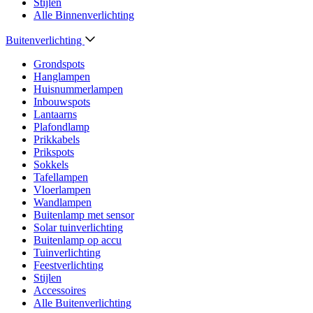
Stijlen
Alle Binnenverlichting
Buitenverlichting
Grondspots
Hanglampen
Huisnummerlampen
Inbouwspots
Lantaarns
Plafondlamp
Prikkabels
Prikspots
Sokkels
Tafellampen
Vloerlampen
Wandlampen
Buitenlamp met sensor
Solar tuinverlichting
Buitenlamp op accu
Tuinverlichting
Feestverlichting
Stijlen
Accessoires
Alle Buitenverlichting