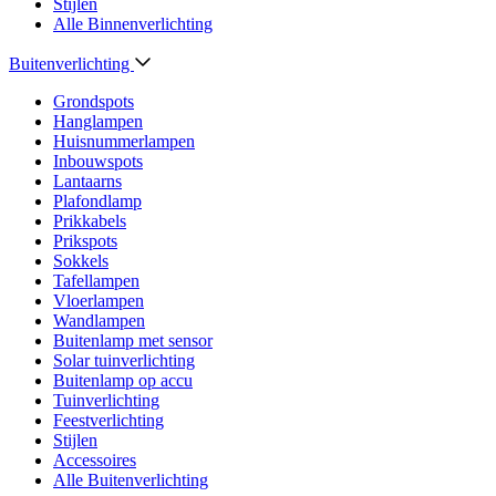
Stijlen
Alle Binnenverlichting
Buitenverlichting
Grondspots
Hanglampen
Huisnummerlampen
Inbouwspots
Lantaarns
Plafondlamp
Prikkabels
Prikspots
Sokkels
Tafellampen
Vloerlampen
Wandlampen
Buitenlamp met sensor
Solar tuinverlichting
Buitenlamp op accu
Tuinverlichting
Feestverlichting
Stijlen
Accessoires
Alle Buitenverlichting