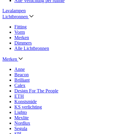
Alle Verlichting per ruimte
Lavalampen
Lichtbronnen
Fitting
Vorm
Merken
Dimmers
Alle Lichtbronnen
Merken
Anne
Beacon
Brilliant
Calex
Design For The People
ETH
Konstsmide
KS verlichting
Lighto
Mexlite
Nordlux
Segula
SPL