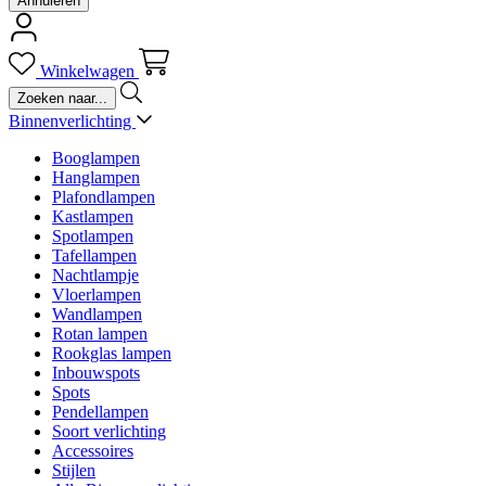
Annuleren
Winkelwagen
Binnenverlichting
Booglampen
Hanglampen
Plafondlampen
Kastlampen
Spotlampen
Tafellampen
Nachtlampje
Vloerlampen
Wandlampen
Rotan lampen
Rookglas lampen
Inbouwspots
Spots
Pendellampen
Soort verlichting
Accessoires
Stijlen