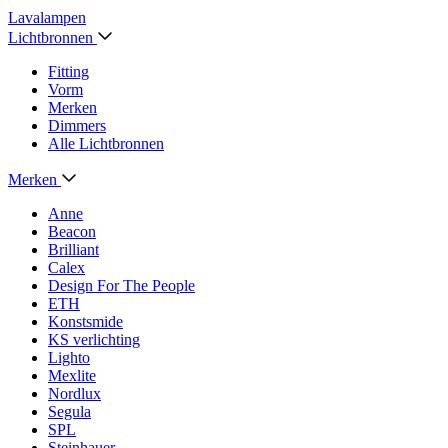
Lavalampen
Lichtbronnen
Fitting
Vorm
Merken
Dimmers
Alle Lichtbronnen
Merken
Anne
Beacon
Brilliant
Calex
Design For The People
ETH
Konstsmide
KS verlichting
Lighto
Mexlite
Nordlux
Segula
SPL
Steinhauer