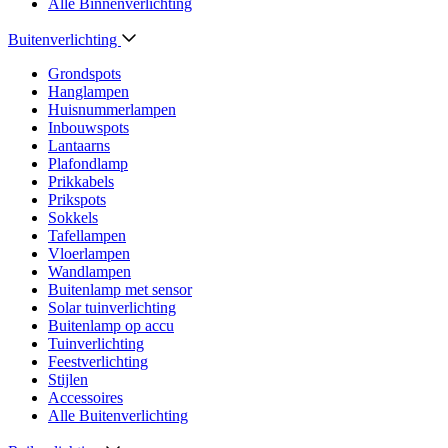
Alle Binnenverlichting
Buitenverlichting
Grondspots
Hanglampen
Huisnummerlampen
Inbouwspots
Lantaarns
Plafondlamp
Prikkabels
Prikspots
Sokkels
Tafellampen
Vloerlampen
Wandlampen
Buitenlamp met sensor
Solar tuinverlichting
Buitenlamp op accu
Tuinverlichting
Feestverlichting
Stijlen
Accessoires
Alle Buitenverlichting