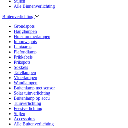
Stijlen
Alle Binnenverlichting
Buitenverlichting
Grondspots
Hanglampen
Huisnummerlampen
Inbouwspots
Lantaarns
Plafondlamp
Prikkabels
Prikspots
Sokkels
Tafellampen
Vloerlampen
Wandlampen
Buitenlamp met sensor
Solar tuinverlichting
Buitenlamp op accu
Tuinverlichting
Feestverlichting
Stijlen
Accessoires
Alle Buitenverlichting