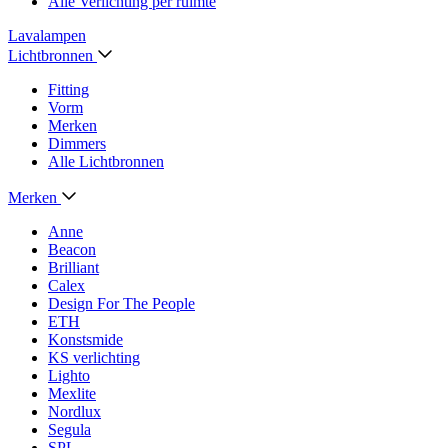
Alle Verlichting per ruimte
Lavalampen
Lichtbronnen
Fitting
Vorm
Merken
Dimmers
Alle Lichtbronnen
Merken
Anne
Beacon
Brilliant
Calex
Design For The People
ETH
Konstsmide
KS verlichting
Lighto
Mexlite
Nordlux
Segula
SPL