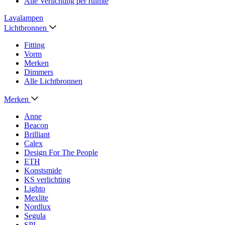
Alle Verlichting per ruimte
Lavalampen
Lichtbronnen
Fitting
Vorm
Merken
Dimmers
Alle Lichtbronnen
Merken
Anne
Beacon
Brilliant
Calex
Design For The People
ETH
Konstsmide
KS verlichting
Lighto
Mexlite
Nordlux
Segula
SPL