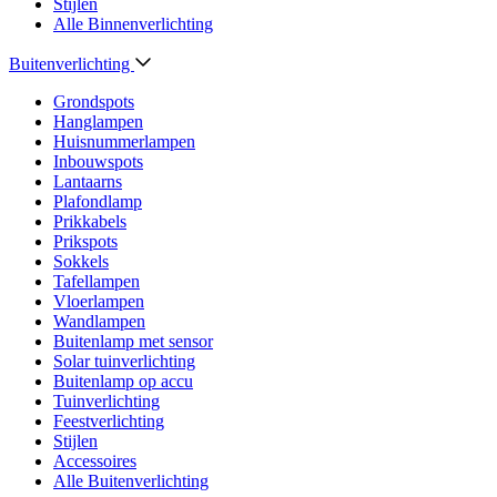
Stijlen
Alle Binnenverlichting
Buitenverlichting
Grondspots
Hanglampen
Huisnummerlampen
Inbouwspots
Lantaarns
Plafondlamp
Prikkabels
Prikspots
Sokkels
Tafellampen
Vloerlampen
Wandlampen
Buitenlamp met sensor
Solar tuinverlichting
Buitenlamp op accu
Tuinverlichting
Feestverlichting
Stijlen
Accessoires
Alle Buitenverlichting