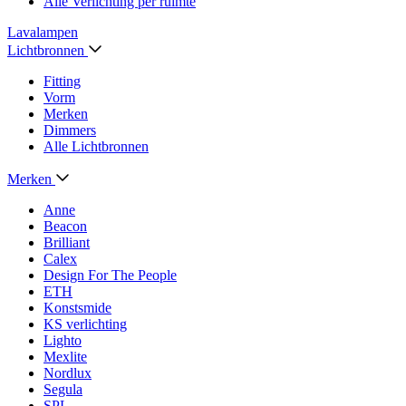
Alle Verlichting per ruimte
Lavalampen
Lichtbronnen
Fitting
Vorm
Merken
Dimmers
Alle Lichtbronnen
Merken
Anne
Beacon
Brilliant
Calex
Design For The People
ETH
Konstsmide
KS verlichting
Lighto
Mexlite
Nordlux
Segula
SPL