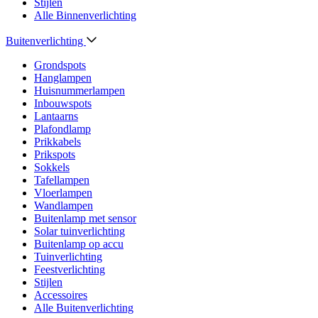
Stijlen
Alle Binnenverlichting
Buitenverlichting
Grondspots
Hanglampen
Huisnummerlampen
Inbouwspots
Lantaarns
Plafondlamp
Prikkabels
Prikspots
Sokkels
Tafellampen
Vloerlampen
Wandlampen
Buitenlamp met sensor
Solar tuinverlichting
Buitenlamp op accu
Tuinverlichting
Feestverlichting
Stijlen
Accessoires
Alle Buitenverlichting