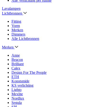
Alle Verlichting per ruimte
Lavalampen
Lichtbronnen
Fitting
Vorm
Merken
Dimmers
Alle Lichtbronnen
Merken
Anne
Beacon
Brilliant
Calex
Design For The People
ETH
Konstsmide
KS verlichting
Lighto
Mexlite
Nordlux
Segula
SPL