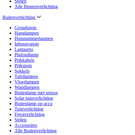
Stijlen
Alle Binnenverlichting
Buitenverlichting
Grondspots
Hanglampen
Huisnummerlampen
Inbouwspots
Lantaarns
Plafondlamp
Prikkabels
Prikspots
Sokkels
Tafellampen
Vloerlampen
Wandlampen
Buitenlamp met sensor
Solar tuinverlichting
Buitenlamp op accu
Tuinverlichting
Feestverlichting
Stijlen
Accessoires
Alle Buitenverlichting