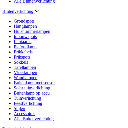
Alle Binnenverlichting
Buitenverlichting
Grondspots
Hanglampen
Huisnummerlampen
Inbouwspots
Lantaarns
Plafondlamp
Prikkabels
Prikspots
Sokkels
Tafellampen
Vloerlampen
Wandlampen
Buitenlamp met sensor
Solar tuinverlichting
Buitenlamp op accu
Tuinverlichting
Feestverlichting
Stijlen
Accessoires
Alle Buitenverlichting