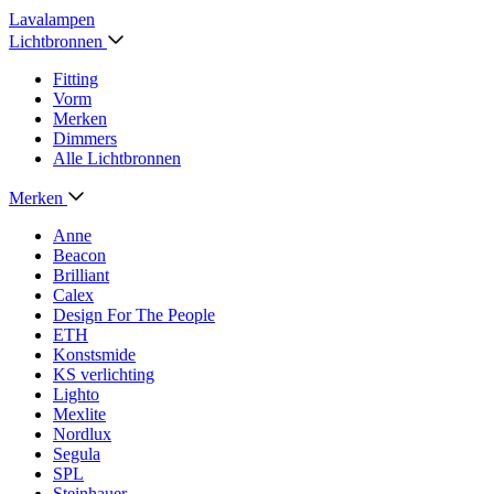
Lavalampen
Lichtbronnen
Fitting
Vorm
Merken
Dimmers
Alle Lichtbronnen
Merken
Anne
Beacon
Brilliant
Calex
Design For The People
ETH
Konstsmide
KS verlichting
Lighto
Mexlite
Nordlux
Segula
SPL
Steinhauer