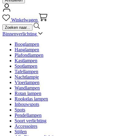
Annuleren
Winkelwagen
Binnenverlichting
Booglampen
Hanglampen
Plafondlampen
Kastlampen
Spotlampen
Tafellampen
Nachtlampje
Vloerlampen
Wandlampen
Rotan lampen
Rookglas lampen
Inbouwspots
Spots
Pendellampen
Soort verlichting
Accessoires
Stijlen