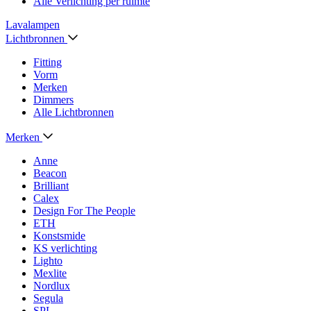
Alle Verlichting per ruimte
Lavalampen
Lichtbronnen
Fitting
Vorm
Merken
Dimmers
Alle Lichtbronnen
Merken
Anne
Beacon
Brilliant
Calex
Design For The People
ETH
Konstsmide
KS verlichting
Lighto
Mexlite
Nordlux
Segula
SPL