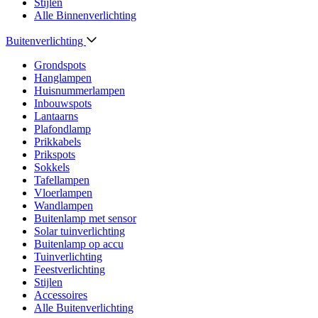
Stijlen
Alle Binnenverlichting
Buitenverlichting
Grondspots
Hanglampen
Huisnummerlampen
Inbouwspots
Lantaarns
Plafondlamp
Prikkabels
Prikspots
Sokkels
Tafellampen
Vloerlampen
Wandlampen
Buitenlamp met sensor
Solar tuinverlichting
Buitenlamp op accu
Tuinverlichting
Feestverlichting
Stijlen
Accessoires
Alle Buitenverlichting