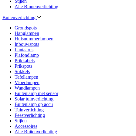
Stijlen
Alle Binnenverlichting
Buitenverlichting
Grondspots
Hanglampen
Huisnummerlampen
Inbouwspots
Lantaarns
Plafondlamp
Prikkabels
Prikspots
Sokkels
Tafellampen
Vloerlampen
Wandlampen
Buitenlamp met sensor
Solar tuinverlichting
Buitenlamp op accu
Tuinverlichting
Feestverlichting
Stijlen
Accessoires
Alle Buitenverlichting