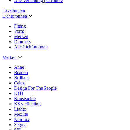
Alle Verlichting per ruimte
Lavalampen
Lichtbronnen
Fitting
Vorm
Merken
Dimmers
Alle Lichtbronnen
Merken
Anne
Beacon
Brilliant
Calex
Design For The People
ETH
Konstsmide
KS verlichting
Lighto
Mexlite
Nordlux
Segula
SPL