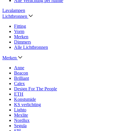
Alle Verlichting per ruimte
Lavalampen
Lichtbronnen
Fitting
Vorm
Merken
Dimmers
Alle Lichtbronnen
Merken
Anne
Beacon
Brilliant
Calex
Design For The People
ETH
Konstsmide
KS verlichting
Lighto
Mexlite
Nordlux
Segula
SPL