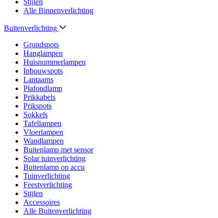
Stijlen
Alle Binnenverlichting
Buitenverlichting
Grondspots
Hanglampen
Huisnummerlampen
Inbouwspots
Lantaarns
Plafondlamp
Prikkabels
Prikspots
Sokkels
Tafellampen
Vloerlampen
Wandlampen
Buitenlamp met sensor
Solar tuinverlichting
Buitenlamp op accu
Tuinverlichting
Feestverlichting
Stijlen
Accessoires
Alle Buitenverlichting