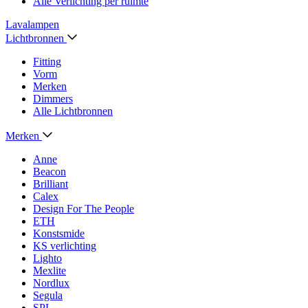
Alle Verlichting per ruimte
Lavalampen
Lichtbronnen
Fitting
Vorm
Merken
Dimmers
Alle Lichtbronnen
Merken
Anne
Beacon
Brilliant
Calex
Design For The People
ETH
Konstsmide
KS verlichting
Lighto
Mexlite
Nordlux
Segula
SPL