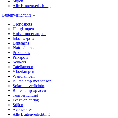
Stijlen
Alle Binnenverlichting
Buitenverlichting
Grondspots
Hanglampen
Huisnummerlampen
Inbouwspots
Lantaarns
Plafondlamp
Prikkabels
Prikspots
Sokkels
Tafellampen
Vloerlampen
Wandlampen
Buitenlamp met sensor
Solar tuinverlichting
Buitenlamp op accu
Tuinverlichting
Feestverlichting
Stijlen
Accessoires
Alle Buitenverlichting