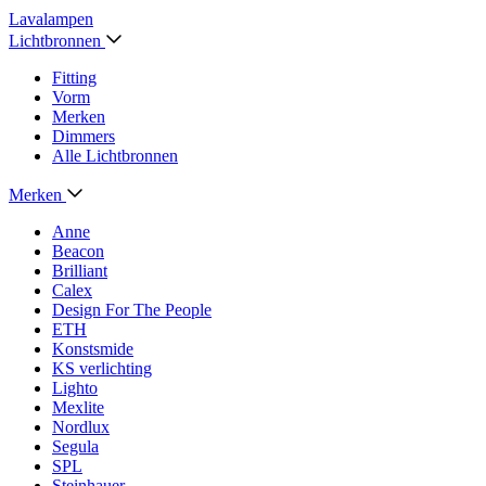
Lavalampen
Lichtbronnen
Fitting
Vorm
Merken
Dimmers
Alle Lichtbronnen
Merken
Anne
Beacon
Brilliant
Calex
Design For The People
ETH
Konstsmide
KS verlichting
Lighto
Mexlite
Nordlux
Segula
SPL
Steinhauer