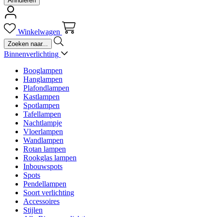
Annuleren
Winkelwagen
Binnenverlichting
Booglampen
Hanglampen
Plafondlampen
Kastlampen
Spotlampen
Tafellampen
Nachtlampje
Vloerlampen
Wandlampen
Rotan lampen
Rookglas lampen
Inbouwspots
Spots
Pendellampen
Soort verlichting
Accessoires
Stijlen