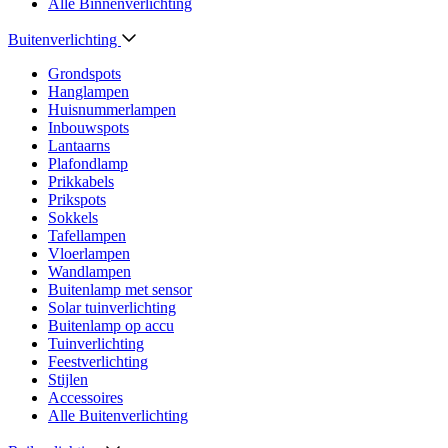
Alle Binnenverlichting
Buitenverlichting
Grondspots
Hanglampen
Huisnummerlampen
Inbouwspots
Lantaarns
Plafondlamp
Prikkabels
Prikspots
Sokkels
Tafellampen
Vloerlampen
Wandlampen
Buitenlamp met sensor
Solar tuinverlichting
Buitenlamp op accu
Tuinverlichting
Feestverlichting
Stijlen
Accessoires
Alle Buitenverlichting