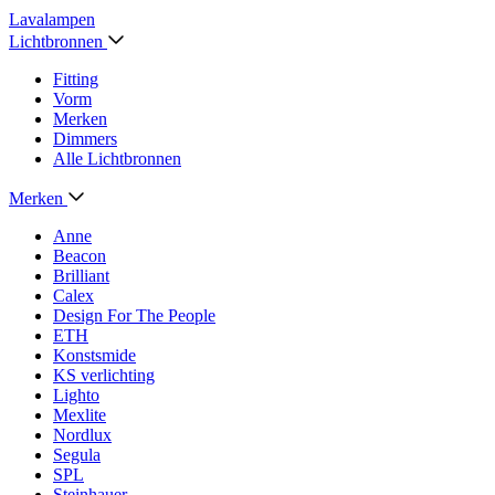
Lavalampen
Lichtbronnen
Fitting
Vorm
Merken
Dimmers
Alle Lichtbronnen
Merken
Anne
Beacon
Brilliant
Calex
Design For The People
ETH
Konstsmide
KS verlichting
Lighto
Mexlite
Nordlux
Segula
SPL
Steinhauer