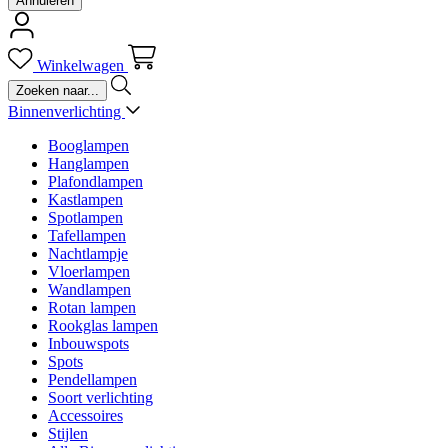
Annuleren
Winkelwagen
Binnenverlichting
Booglampen
Hanglampen
Plafondlampen
Kastlampen
Spotlampen
Tafellampen
Nachtlampje
Vloerlampen
Wandlampen
Rotan lampen
Rookglas lampen
Inbouwspots
Spots
Pendellampen
Soort verlichting
Accessoires
Stijlen