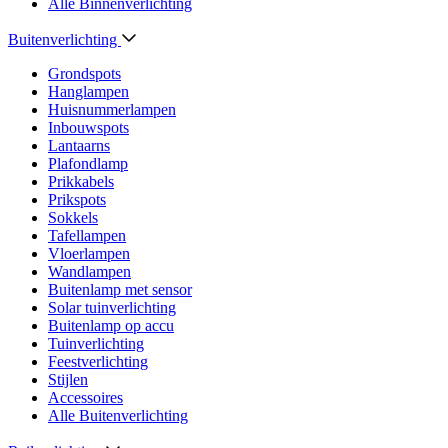
Alle Binnenverlichting
Buitenverlichting
Grondspots
Hanglampen
Huisnummerlampen
Inbouwspots
Lantaarns
Plafondlamp
Prikkabels
Prikspots
Sokkels
Tafellampen
Vloerlampen
Wandlampen
Buitenlamp met sensor
Solar tuinverlichting
Buitenlamp op accu
Tuinverlichting
Feestverlichting
Stijlen
Accessoires
Alle Buitenverlichting