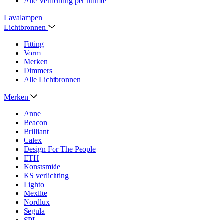
Alle Verlichting per ruimte
Lavalampen
Lichtbronnen
Fitting
Vorm
Merken
Dimmers
Alle Lichtbronnen
Merken
Anne
Beacon
Brilliant
Calex
Design For The People
ETH
Konstsmide
KS verlichting
Lighto
Mexlite
Nordlux
Segula
SPL