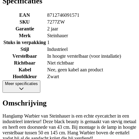
Specificaties
EAN
8712746091571
SKU
7277ZW
Garantie
2 jaar
Merk
Steinhauer
Stuks in verpakking
1
Stijl
Industrieel
Verstelbaar
In hoogte verstelbaar (voor installatie)
Richtbaar
Niet richtbaar
Kabel
Nee, geen kabel aan product
Hoofdkleur
Zwart
Meer specificaties
Omschrijving
Hanglamp Warbier van Steinhauer is een echte eyecatcher in een
industrieel interieur! Deze black beauty is gemaakt van stevig metaal
en heeft een doorsnede van 43 cm. Bij montage is de lamp in hoogte
verstelbaar tussen 50 en 145 cm. Hang Warbier boven de eettafel
zodat hij al de aandacht krijgt die hij verdiend!