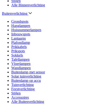
Stijlen
Alle Binnenverlichting
Buitenverlichting
Grondspots
Hanglampen
Huisnummerlampen
Inbouwspots
Lantaarns
Plafondlamp
Prikkabels
Prikspots
Sokkels
Tafellampen
Vloerlampen
Wandlampen
Buitenlamp met sensor
Solar tuinverlichting
Buitenlamp op accu
Tuinverlichting
Feestverlichting
Stijlen
Accessoires
Alle Buitenverlichting